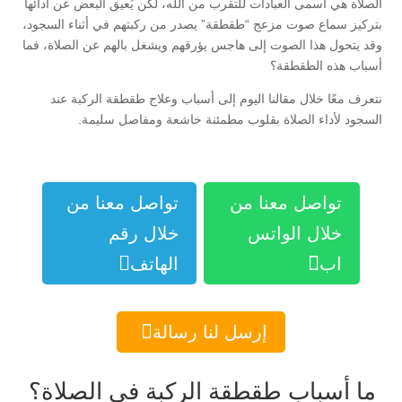
الصلاة هي أسمى العبادات للتقرب من الله، لكن يُعيق البعض عن أدائها
بتركيز سماع صوت مزعج “طقطقة” يصدر من ركبتهم في أثناء السجود،
وقد يتحول هذا الصوت إلى هاجس يؤرقهم ويشغل بالهم عن الصلاة، فما
أسباب هذه الطقطقة؟
نتعرف معًا خلال مقالنا اليوم إلى أسباب وعلاج طقطقة الركبة عند
السجود لأداء الصلاة بقلوب مطمئنة خاشعة ومفاصل سليمة.
تواصل معنا من
تواصل معنا من
خلال الواتس
خلال رقم


اب
الهاتف

إرسل لنا رسالة
ما أسباب طقطقة الركبة في الصلاة؟