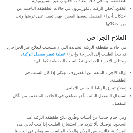
للطقطقة، بما في ذلك مُضادات الالتهاب غير الستيرويدية.
الحَقن: تُحقن الركبة بالكورتيزون في حالات الطقطقة الناجمة عن
احتكاك أجزاء المفصل ببعضها البعض، فهي تعمل على تزييتها وتحد
من احتكاكها.
العلاج الجراحي
في حالات طقطقة الركبة الشديدة التي لا تستجيب للعلاج غير الجراحي،
قد يلجأ الطبيب إلى الجراحة وإجراء
عملية تغيير مفصل الركبة
،
ويختلف الإجراء الجراحي تبعًا لسبب الطقطقة كما يلي:
إزالة الأجزاء التالفة من الغضروف الهلالي إذا كان السبب في
الطقطقة.
إصلاح تمزق الرباط الصليبي الأمامي.
استبدال المفصل التالف بآخر صناعي في الحالات المتقدمة من تآكل
المفصل.
وفي ختام حديثنا عن أسباب وطُرق علاج طقطقة الركبة عند
السجود، نوصيك بألا تتردد في استشارة الطبيب إذا كنت تُعاني هذه
المشكلة، فالتشخيص المبكر والعلاج المناسب يساهمان في الحفاظ