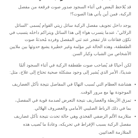
قد يُلاحظ البعض في أثناء السجود صدور صوت فرقعة من مفصل
الركبة، فمن أين يأتي هذا الصوت؟!
يوجد داخل تجويف مفصل الركبة سائل زيتي القوام يُسمى “السائل
الزلالي”، عندما يتسرب هواء إلى هذا السائل ويتراكم داخله يتسبب في
تكوّن فقاعات غاز تنفجر عند ثني المفصل وفرده مُحدثةً صوت
الطقطقة، وهذه الحالة غير مؤلمة وغير خطيرة يشيع حدوثها بين ملايين
الأشخاص من الشباب وكبار السن.
لكن أحيانًا قد يُصاحب صوت طقطقة الركبة في أثناء السجود ألمًا
شديدًا، الأمر الذي يُشير إلى وجود مشكلة صحية تحتاج إلى علاج، مثل:
هشاشة العظام التي تُسبب التهابًا في المفاصل نتيجة تآكل الغضاريف
الموجودة بها مع مرور الوقت.
تمزق الأربطة والغضاريف نتيجة التعرض لصدمة قوية في المفصل،
بما في ذلك الرباط الصليبي الأمامي والغضروف الهلالي.
متلازمة الألم الرضفي الفخذي وهي حالة تحدث نتيجة تآكل غضاريف
مفصل الركبة بسبب الإفراط في تحريكه، وعادةً ما تُصيب هذه
المتلازمة العدائيين.