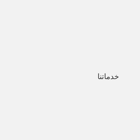
الدقي
01020249999
01002415325
profaboalata@gmail.com
خدماتنا
علاج تمزق الغضروف المفصلي
عملية رباط صليبي
أمراض العظام
عملية تغيير مفصل الركبة