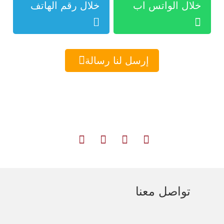
خلال الواتس اب
خلال رقم الهاتف



إرسل لنا رسالة





تواصل معنا
121 شارع التحرير-الدقي بجوار محطة مترو