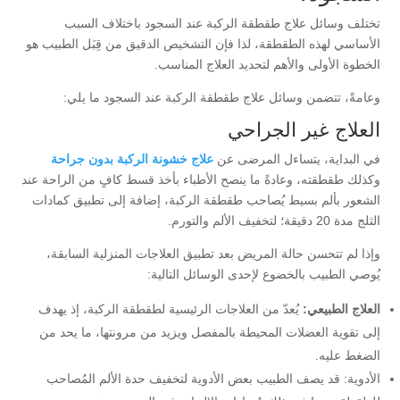
تختلف وسائل علاج طقطقة الركبة عند السجود باختلاف السبب
الأساسي لهذه الطقطقة، لذا فإن التشخيص الدقيق من قِبَل الطبيب هو
الخطوة الأولى والأهم لتحديد العلاج المناسب.
وعامةً، تتضمن وسائل علاج طقطقة الركبة عند السجود ما يلي:
العلاج غير الجراحي
في البداية، يتساءل المرضى عن
علاج خشونة الركبة بدون جراحة
وكذلك طقطقته، وعادةً ما ينصح الأطباء بأخذ قسط كافٍ من الراحة عند
الشعور بألم بسيط يُصاحب طقطقة الركبة، إضافة إلى تطبيق كمادات
الثلج مدة 20 دقيقة؛ لتخفيف الألم والتورم.
وإذا لم تتحسن حالة المريض بعد تطبيق العلاجات المنزلية السابقة،
يُوصي الطبيب بالخضوع لإحدى الوسائل التالية:
العلاج الطبيعي:
يُعدّ من العلاجات الرئيسية لطقطقة الركبة، إذ يهدف
إلى تقوية العضلات المحيطة بالمفصل ويزيد من مرونتها، ما يحد من
الضغط عليه.
الأدوية: قد يصف الطبيب بعض الأدوية لتخفيف حدة الألم المُصاحب