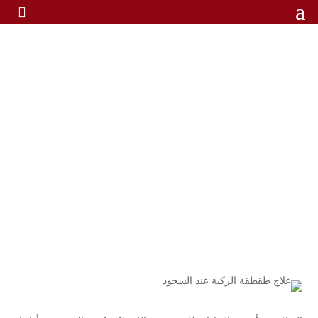
a

علاج طقطقة الركبة عند
السجود| أقِم صلاتك دونَّ ألم
علاج طقطقة الركبة عند السجود|
الرئيسية
/
أقِم صلاتك دونَّ ألم