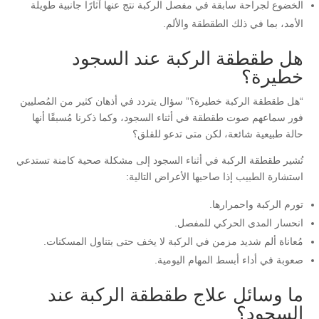
الخضوع لجراحة سابقة في مفصل الركبة نتج عنها آثارًا جانبية طويلة
الأمد، بما في ذلك الطقطقة والألم.
هل طقطقة الركبة عند السجود
خطيرة؟
“هل طقطقة الركبة خطيرة؟” سؤال يتردد في أذهان كثير من المُصليين
فور سماعهم صوت طقطقة في أثناء السجود، وكما ذكرنا مُسبقًا أنها
حالة طبيعية شائعة، لكن متى تدعو للقلق؟
تُشير طقطقة الركبة في أثناء السجود إلى مشكلة صحية كامنة تستدعي
استشارة الطبيب إذا صاحبها الأعراض التالية:
تورم الركبة واحمرارها.
انحسار المدى الحركي للمفصل.
مُعاناة ألم شديد مزمن في الركبة لا يخف حتى بتناول المسكنات.
صعوبة في أداء أبسط المهام اليومية.
ما وسائل علاج طقطقة الركبة عند
السجود؟