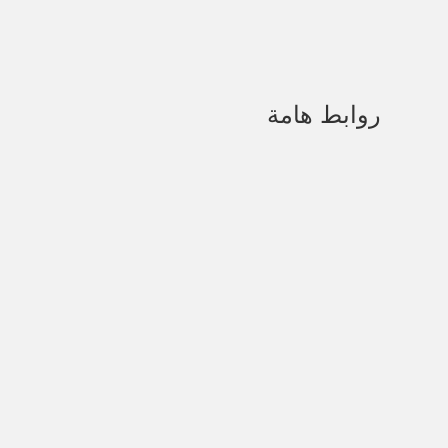
علاج تمزق الرباط الصليبي الامامي
روابط هامة
الرئيسية
من نحن
خدماتنا
المقالات
المركز الإعلامي
آراء المرضى
التعاقدات الطبية