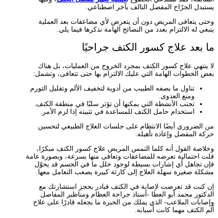
يستبدل الجرّاح المفصل التالف بآخر اصطناعي.
وحتى يتعافى المريض دون أن يتعرض لأي مضاعفات بعد العملية
ينبغي له الالتزام بعدد من النصائح الهامة نذكرها فيما يلي.
ما بعد علاج كسور الكتف جراحيًا
لا ينتهي علاج كسور الكتف بمجرد الخروج من العمليات، بل هناك
بعض الخطوات الهامة التي عليك الالتزام بها حتى تتعافى، وتشمل:
تناول ما يصفه الطبيب من أدوية لتخفيف الألم وتقليل التورم
ومنع العدوى.
تجنب الأنشطة التي يمكنها أن تؤثر سلبًا في منطقة الكتف.
استخدام حامل الكتف للمساعدة في تثبيته إذا لزم الأمر.
من الضروري أيضًا الانتظام على جلسات العلاج الطبيعي لتحسين
حركة المفصل وإعادة تأهيله.
وخلاصة القول أنه كلما التمس المريض علاج كسور الكتف مبكرًا،
قلت احتمالية تعرضه للمضاعفات وتعافى منها بسرعة، وبصورة عامة
فإن تجاهل أي إشارات بسيطة لوجود خلل ما في الجسم قد يحوّل
مشكلة صغيرة سهلة العلاج إلى كارثة كبيرة يصعب التعامل معها.
إن كنت قد تعرضت لإصابة في الكتف فبادر بحجز استشارتك مع
الدكتور محمد أبو العطا -أستاذ جراحة العظام ومناظير المفاصل
وإصابات الملاعب- الذي يملك من الخبرة ما يجعله قادرًا على علاج
ألم الكتف مهما كانت أسبابه.