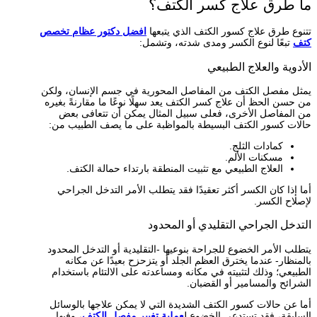
ما طرق علاج كسر الكتف؟
تتنوع طرق علاج كسور الكتف الذي يتبعها
افضل دكتور عظام تخصص
كتف
تبعًا لنوع الكسر ومدى شدته، وتشمل:
الأدوية والعلاج الطبيعي
يمثل مفصل الكتف من المفاصل المحورية في جسم الإنسان، ولكن
من حسن الحظ أن علاج كسر الكتف يعد سهلًا نوعًا ما مقارنةً بغيره
من المفاصل الأخرى، فعلى سبيل المثال يمكن أن تتعافى بعض
حالات كسور الكتف البسيطة بالمواظبة على ما يصف الطبيب من:
كمادات الثلج.
مسكنات الألم.
العلاج الطبيعي مع تثبيت المنطقة بارتداء حمالة الكتف.
أما إذا كان الكسر أكثر تعقيدًا فقد يتطلب الأمر التدخل الجراحي
لإصلاح الكسر.
التدخل الجراحي التقليدي أو المحدود
يتطلب الأمر الخضوع للجراحة بنوعيها -التقليدية أو التدخل المحدود
بالمنظار- عندما يخترق العظم الجلد أو يتزحزح بعيدًا عن مكانه
الطبيعي؛ وذلك لتثبيته في مكانه ومساعدته على الالتئام باستخدام
الشرائح والمسامير أو القضبان.
أما عن حالات كسور الكتف الشديدة التي لا يمكن علاجها بالوسائل
السابقة، فقد تستدعي الخضوع ل
عملية تغيير مفصل الكتف
، وفيها