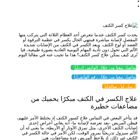
/
طرق علاج كسر الكتف
يحدث كسر الكتف عندما تتعرض أحد العظام الثلاثة التي يتركب منها
المفصل لإصابة مباشرة فينتهي الحال بكسر في عظمة الترقوة أو
العضد أو لوح الكتف. ويعد الكسر في الكتف من الإصابات شديدة
الألم التي تحول دون تأدية المهام اليومية العادية بصورة طبيعية، فيا
تُرى كيف يمكن علاج كسر الكتف؟ هذا ما نجيب عنه في مقالنا اليوم.

تواصل معنا من خلال الواتس اب

تواصل معنا من خلال رقم الهاتف

إرسل لنا رسالة
علاج الكسر في الكتف مبكرًا يحميك من
مضاعفات خطيرة
قد يتأخر البعض في التماس علاج كسور الكتف إذ يختلط الأمر عليهم،
فيظن المريض -بعد تعرضه لإصابة ما- أنه يعاني أعراض إحدى
إصابات الكتف الأخرى، مثل تمزق الأوتار أو الأربطة، ما يعني له أن
الألم سيزول تدريجيًا بمرور الوقت، لكن الأمر في حالة الكسر في
الكتف غير ذلك، إذ يلاحظ المريض عدة مضاعفات، هي: