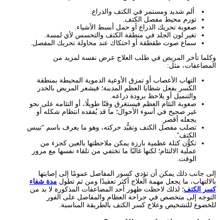
ألم شديد ومستمر في الكتف والذراع.
تورم محيط مفصل الكتف.
صعوبة تحريك الذراع أو حمل أبسط الأشياء.
تغير لون الجلد في منطقة الكتف والتحسس لأي لمسة.
سماع صوت طقطقة أو احتكاك عند محاولة تحريك المفصل.
وكلما تأخر المريض في طلب العلاج عرض نفسه لمزيد من
المضاعفات، مثل:
التهاب الأعصاب أو تمزق الأوعية الدموية المحيطة بمنطقة
الكسر بفعل شظايا العظم المدببة؛ فيشعر المريض بالخدر
والتنميل أو يلاحظ برودة ذراعه.
صعوبة التئام العظم فيستغرق وقتًا طويلًا، أو التئامه على نحو
غير صحيح في أسوء الأحوال؛ ما قد يُفقده انتظام شكله أو
يجعله أقصر.
تصلب مفصل الكتف وتقيُّد حركته، وهو ما يعرف باسم “تيبس
الكتف”.
تكوُّن كتلة عظمية بارزة يمكن ملاحظتها بالعين كجزء من
عملية الالتئام؛ لكنها غالبًا ما تختفي من تلقاء نفسها مع مرور
الوقت.
إلى جانب ذلك يمكن أن تؤدي كسور المفاصل عمومًا إلى إصابتها
بالالتهاب، ما يجعل مهمة العلاج أكثر تعقيدًا ومن ثم تطول
مدة شفاء
كسر الكتف
؛ لذلك لاحظت ظهور أحد المضاعفات المذكورة لا بد من
التوجه إلى متخصص في جراحة العظام والمفاصل على الفور
للخضوع للتشخيص وعلاج كسر الكتف بالطريقة المناسبة.