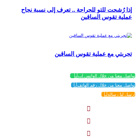
إذا رُشحت للتو للجراحة .. تعرف إلى نسبة نجاح
عملية تقوس الساقين
تجربتي مع عملية تقوس الساقين

تواصل معنا من خلال الواتس اب

تواصل معنا من خلال رقم الهاتف

إرسل لنا رسالة


