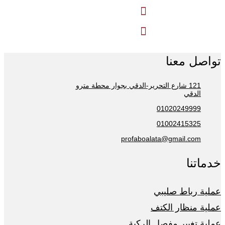


تواصل معنا
121 شارع التحرير-الدقي بجوار محطة مترو
الدقي
01020249999
01002415325
profaboalata@gmail.com
خدماتنا
عملية رباط صليبي
عملية منظار الكتف
عملية تغيير مفصل الركبة