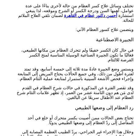
تختلف وسائل علاج كسر العظام من حالة لأخرى بناءًا على عدة
عوامل، أهمها السن ودرجة الكسر أو الشرخ وموقعه، لذا ينبغي
استشارة
أحسن دكتور عظام في القاهرة
لضمان تلقي العلاج الملائم
للحالة.
ويتضمن علاج كسور العظام الآتي:
الجبيرة الاصطناعية
في حال كان الكسر خفيفًا ولم تتحرك العظام من مكانها الطبيعي،
فغالبًا ما تكون الجبيرة الصناعية الوسيلة المناسبة لمنح الكسر
الفرصة للالتئام.
ويستمر وضع الجبيرة عادةً مدة ثلاثة إلى خمسة أسابيع، وقد تمتد
لفترة أطول من ذلك، وفي جميع الحالات يحتاج المريض إلى المتابعة
وإجراء فحص الأشعة السينية باستمرار لمتابعة عملية التئام العظام.
وقد تقصر الفترة عن المذكورة في حالات شرخ العظام في القدم
لدى مَن هم دون الثامنة عشر من العمر، إذ تظهر علامات التئام شرخ
العظام عند الأطفال سريعًا عن البالغين.
رد العظام إلى وضعها الطبيعي
تحتاج بعض الحالات ممن أُصيبت بكسر متحرك أو خلع في أحد
المفاصل إلى ردّ العظام إلى وضعها الطبيعي يدويًا.
وخلال هذا الإجراء غير الجراحي، يردّ الطبيب العظمة المصابة إلى