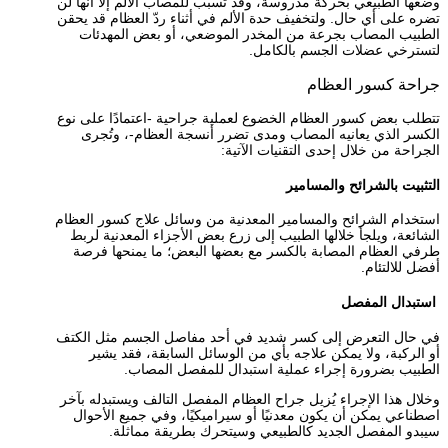
وضعها الطبيعي بحركة مدروسة، وقد تسبب للمصاب الألم إلا أنها لن
تضره على أي حال. ولتخفيف حدة الألم في أثناء ردّ العظام قد يحقن
الطبيب المصاب بجرعة من المخدر الموضعي، أو بعض المهدئات
لتسترخي عضلات الجسم بالكامل.
جراحة كسور العظام
تتطلب بعض كسور العظام الخضوع لعملية جراحية -اعتمادًا على نوع
الكسر الذي يعانيه المصاب ومدى تضرر أنسجة العظام-، وتُجرى
الجراحة من خلال إحدى التقنيات الآتية:
التثبيت بالشرائح والمسامير
استخدام الشرائح والمسامير المعدنية من وسائل علاج كسور العظام
الشائعة، ويلجأ خلالها الطبيب إلى زرع بعض الأجزاء المعدنية لربط
طرفي العظام المصابة بالكسر مع بعضها البعض؛ ما يمنحها فرصة
أفضل للالتئام.
استبدال المفصل
في حال التعرض إلى كسر شديد في أحد مفاصل الجسم مثل الكتف
أو الركبة، ولا يمكن علاجه بأي من الوسائل السابقة، فقد يشير
الطبيب بضرورة إجراء عملية استبدال للمفصل المصاب.
وخلال هذا الإجراء يُزيل جراح العظام المفصل التالف ويستبدله بآخر
اصطناعي يمكن أن يكون معدنيًا أو سيراميكيًا، وفي جميع الأحوال
سيبدو المفصل الجديد كالطبيعي وسيتحرك بطريقة مماثلة.