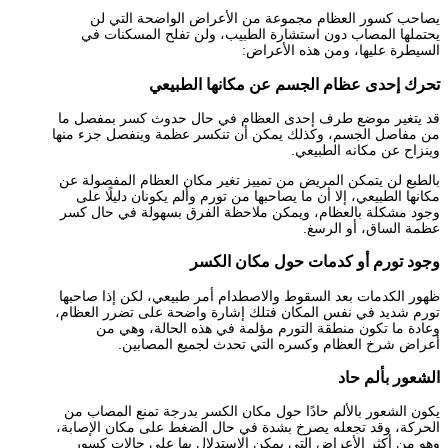
يصاحب كسور العظام مجموعة من الأعراض الواضحة التي لن
يحتملها المصاب دون استشارة الطبيب، ولن تفلح المسكنات في
السيطرة عليها، ومن هذه الأعراض:
تحرك إحدى عظام الجسم عن مكانها الطبيعي
قد يتغير موضع طرف إحدى العظام في حال حدوث كسر بمفصل ما
من مفاصل الجسم، وكذلك يمكن أن تنكسر عظمة وينفصل جزء منها
وينزاح عن مكانه الطبيعي.
بالطبع لن يتمكن المريض من تمييز تغير مكان العظام المفصولة عن
مكانها الطبيعي، إلا أن ما يصاحبها من تورم وألم يكونان دليلًا على
وجود مشكلة بالعظام، ويمكن ملاحظة الفرق بسهولة في حال كسر
عظمة الساق، أو الرسغ.
وجود تورم أو كدمات حول مكان الكسر
ظهور الكدمات بعد السقوط والاصطدام أمر طبيعي، لكن إذا صاحبها
تورم شديد في نفس المكان فتلك إشارة واضحة على تضرر العظام،
وعادة ما تكون منطقة التورم مؤلمة في هذه الحالة، وهي من
أعراض شرخ العظام وكسره التي تحدث لجميع المصابين.
الشعور بألم حاد
يكون الشعور بالألم حادًا حول مكان الكسر بدرجة تمنع المصاب من
الحركة، وقد تجعله يصرخ بشدة في حال الضغط على مكان الإصابة،
وهو من أكثر الأعراض التي يمكن الاستدلال بها على حالات كسور