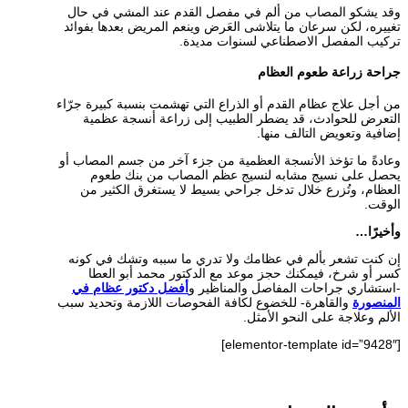
وقد يشكو المصاب من ألم في مفصل القدم عند المشي في حال
تغييره، لكن سرعان ما يتلاشى العَرض وينعم المريض بعدها بفوائد
تركيب المفصل الاصطناعي لسنوات مديدة.
جراحة زراعة طعوم العظام
من أجل علاج عظام القدم أو الذراع التي تهشمت بنسبة كبيرة جرّاء
التعرض للحوادث، قد يضطر الطبيب إلى زراعة أنسجة عظمية
إضافية وتعويض التالف منها.
وعادةً ما تؤخذ الأنسجة العظمية من جزء آخر من جسم المصاب أو
يحصل على نسيج مشابه لنسيج عظم المصاب من بنك طعوم
العظام، وتُزرع خلال تدخل جراحي بسيط لا يستغرق الكثير من
الوقت.
وأخيرًا…
إن كنت تشعر بألم في عظامك ولا تدري ما سببه وتشك في كونه
كسر أو شرخ، فيمكنك حجز موعد مع الدكتور محمد أبو العطا
-استشاري جراحات المفاصل والمناظير و
أفضل دكتور عظام في
المنصورة
والقاهرة- للخضوع لكافة الفحوصات اللازمة وتحديد سبب
الألم وعلاجة على النحو الأمثل.
[elementor-template id=”9428″]