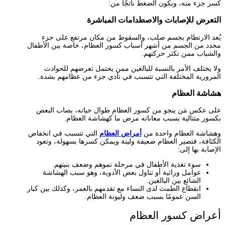
كسر جزء منه، ويكون الضغط ناتجًا من:
التعرض للإصابات والاصطدامات المباشرة
يُعد الارتطام بجسم صلب، والسقوط من مكان مرتفع على جزء
محدد من الجسم من أشهر أسباب كسور العظام، خاصة بين الأطفال
والشباب ممن تكثر حركتهم.
ولا يختلف الأمر بالنسبة للبالغين ممن يحتمل تعرضهم للحوادث
المرورية المختلفة التي تتسبب في تأذي جزء من عظامهم بشدة.
هشاشة العظام
على عكس مَن ينجو من كسور العظام طوال حياته، يصاب البعض
بكسور متتالية بسبب معاناته مرض ما كهشاشة العظام.
وهشاشة العظام واحدة من
أمراض العظام
التي تتسبب في انخفاض
الكثافة، فتصير العظام ضعيفة ولينة ويمكن كسرها بسهولة، وتعود
الإصابة بها إلى:
سوء تغذية الأطفال في مرحلة نموهم وضعف بنيتهم.
عوامل وراثية أو تناول بعض الأدوية، وهو سبب الهشاشة
الشائع بين البالغين.
انقطاع الطمث لدى النساء مع تقدمهم بالعمر، وكذلك بين كبار
السن عمومًا بسبب ضعف وليونة العظام.
أعراض كسور العظام