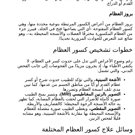
القدم أو الذراع.
بروز العظام
بروز العظام من أعراض الكسور المرتبطة بنوعية محددة منها، وهي
كسور العظام المفتوحة -أي التي يصاحبها فتح في الجلد، فيبرز جزء
من العظام المكسورة مخترقًا العضلات والأنسجة المحيطة به-، وهو
شائع عند التعرض للحوادث المرورية تحديدًا.
خطوات تشخيص كسور العظام
رغم وضوح الأعراض التي تدل على حدوث كسر في العظام، لا
يكتفي الأطباء بها، إذ يجرون مزيدًا من الفحوصات إلى جانب الفحص
البدني، والتي تشمل:
الأشعة السينية،
والتي تؤكد للطبيب حدوث شرخ أو كسر
عظام القدم أو أيًا من مناطق الجسم من عدمها، كما تبين
مدى تلف أنسجة العظام وتضررها.
التصوير بالرنين المغناطيسي (MRI)،
ويتميز بمنح الطبيب
صورة كاملة للأضرار التي لحقت بالعظام المصابة، كما تظهر
به حالة الأنسجة الرخوة المحيطة؛ كالغضاريف والأربطة.
التصوير المقطعي،
ويعطي الطبيب صورة مفصلة للعظام
والأنسجة المحيطة بها مقارنة بالأشعة السينية، وهو مشابه
قليلًا لفحص الرنين.
وسائل علاج كسور العظام المختلفة