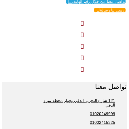

تواصل معنا من خلال رقم الهاتف

إرسل لنا رسالة





تواصل معنا
121 شارع التحرير-الدقي بجوار محطة مترو
الدقي
01020249999
01002415325