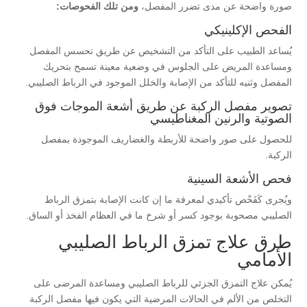
صورة واضحة عن مدى تضرر المفصل،
ومن تلك الفحوصات:
الفحص الإكلينيكي
يُساعد الطبيب على التأكد من التشخيص عن طريق تحسس المفصل
ومساعدة المريض على الجلوس في وضعية معينة تسمح بتحريك
المفصل وثنيه للتأكد من الإصابة والخلل الموجود في الرباط الصليبي.
تصوير مفصل الركبة عن طريق أشعة الموجات فوق
الصوتية والرنين المغناطيسي
للحصول على صور واضحة للأربطة والغضاريف الموجودة بمفصل
الركبة.
فحص الأشعة السينية
ويُجرى كَفَحْص تأكيدي لمعرفة ما إن كانت الإصابة بتمزق الرباط
الصليبي مصحوبة بوجود كسر أو شرخ ما في العظام الفخذ أو الساق.
طرق علاج تمزق الرباط الصليبي
الأمامي
يُمكن علاج التمزق الجزئي للرباط الصليبي ومساعدة المرضى على
التخلص من الألم في الحالات المرضية التي يكون فيها مفصل الركبة