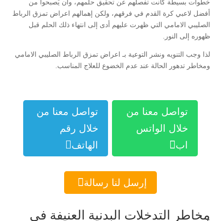
خطوات بسيطة كانت تفصلهم عن تحقيق حلمهم، وأن يُصبحوا من
أفضل لاعبي كرة القدم في فرقهم، ولكن إهمالهم اعراض تمزق الرباط
الصليبي الامامي التي ظهرت عليهم أدى إلى انتهاء ذلك الحلم قبل
ظهوره إلى النور.
لذا وجب التنويه ونشر التوعية بـ اعراض تمزق الرباط الصليبي الامامي
ومخاطر تدهور الحالة عند عدم الخضوع للعلاج المناسب.
تواصل معنا من
تواصل معنا من
خلال الواتس
خلال رقم


اب
الهاتف

إرسل لنا رسالة
مخاطر التدخلات البدنية العنيفة في