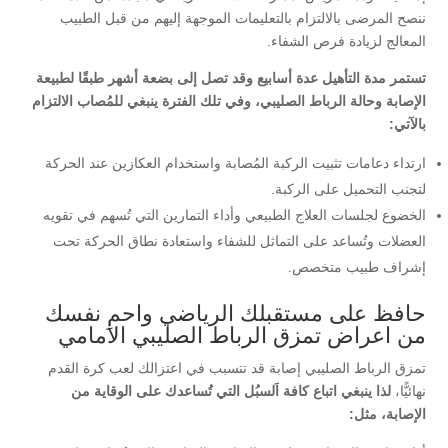
ننصح المرضى بالالتزام بالتعليمات الموجهة إليهم من قبل الطبيب
المعالج لزيادة فرص الشفاء.
تستمر مدة التأهيل عدة أسابيع وقد تصل إلى بضعة أشهر طبقًا لطبيعة
الإصابة وحالة الرباط الصليبي، وفي تلك الفترة ينبغي للمُصاب الالتزام
بالآتي:
ارتداء دعامات تثبيت الركبة المُصابة واستخدام العكازين عند الحركة
لتجنب التحميل على الركبة.
الخضوع لجلسات العلاج الطبيعي وأداء التمارين التي تُسهم في تقويه
العضلات وتُساعد على التماثل للشفاء واستعادة نطاق الحركة تحت
إشراف طبيب متخصص.
حافظ على مستقبلك الرياضي واحمِ نفسك
من اعراض تمزق الرباط الصليبي الامامي
تمزق الرباط الصليبي إصابة قد تتسبب في اعتزالك لعب كرة القدم
نهائيًّا،
لذا ينبغي اتباع كافة اَلسبُل التي تُساعدك على الوقاية من
الإصابة، مثل: