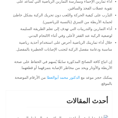
أداء تمارين الإحماء وممارسة التمارين الرياضية التي تُساعد على
تقوية عضلات الفخذ والساقين.
التدّرب على كيفية الحركة واللعب دون تحريك الركبة بشكل خاطئ
لحماية الأربطة من التمزق (بالنسبة للرياضيين).
أداء التمارين والتدريبات التي تهدف إلى تعلم الطريقة السليمة
لوضعية الركبة عند القفز لأعلى وفي أثناء الالتحام البدني.
خلال أداء تمارينك الرياضية أحرض على استخدام أحذية رياضية
مناسبة ودعامة مفصل الركبة لتجنب الإصابات الخطيرة بالمفصل.
إن اتباع كافة النصائح المذكورة سابقًا يُسهم في الحفاظ على صحة
الأربطة والأوتار ويحد من مخاطر الإصابة بتمزقهما أو قطعهما.
يمكنك حجز موعد مع
الدكتور محمد أبوالعطا
من الأرقام الموضحة
بالموقع.
أحدث المقالات