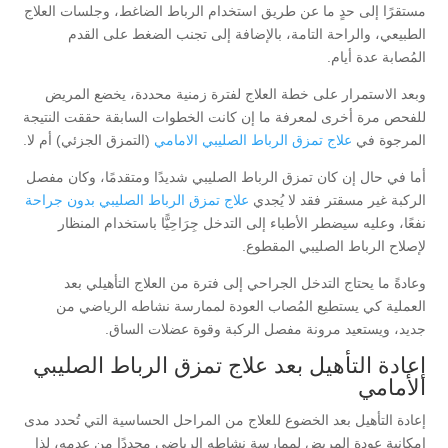
مستقرًا إلى حدٍ ما عن طريق استخدام الرباط الضاغط، وجلسات العلاج
الطبيعي، والراحة التامة، بالإضافة إلى تجنب الضغط على القدم
المُصابة عدة أيام.
وبعد الاستمرار على خطة العلاج لفترة زمنية محددة، يخضع المريض
للفحص مرة أخرى لمعرفة ما إن كانت الخطوات السابقة حققت النتيجة
المرجوة في
علاج تمزق الرباط الصليبي الامامي
(التمزق الجزئي) أم لا.
أما في حال إن كان تمزق الرباط الصليبي شديدًا ومتقدمًا، وكان مفصل
الركبة غير مسقتر فقد لا يُجدي
علاج تمزق الرباط الصليبي بدون جراحة
نفعًا، وعليه سيضطر الأطباء إلى التدخل جِرَاحِيًّا باستخدام المنظار
لإصلاح الرباط الصليبي المقطوع.
وعادةً ما يحتاج التدخل الجراحي إلى فترة من العلاج التأهيلي بعد
العملية كي يستطيع المُصاب العودة لممارسة نشاطه الرياضي من
جديد، ويستعيد مرونة مفصل الركبة وقوة عضلات الساق.
إعادة التأهيل بعد علاج تمزق الرباط الصليبي
الأمامي
إعادة التأهيل بعد الخضوع للعلاج من المراحل الحساسية التي تُحدد مدى
إمكانية عودة المريض لممارسة نشاطه الرياضي مجددًا من عدمه، لذا