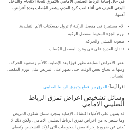
في حال إصابة الرباط الصليبي الأمامي بالتمزق نتيجة الالتحام والتدخل
البدني العنيف في أثناء لعب كرة القدم، يشعر المُصاب بعدة أعراض،
أهمها:
آلام مستمرة في مفصل الركبة لا تزول بمسكنات الألم التقليدية.
تورم الجزء المحيط بمفصل الركبة.
صعوبة المشي والحركة.
فقدان القدرة على ثني وفرد المفصل المُصاب.
بعض الأعراض السابقة تظهر فورًا بعد الإصابة، كالألم وصعوبة الحركة،
ومنها ما يحتاج بعض الوقت حتى يظهر على المريض مثل: تورم المفصل
المُصاب.
اقرأ أيضاً:
الفرق بين قطع وتمزق الرباط الصليبي
.
وسائل تشخيص اعراض تمزق الرباط
الصليبي الامامي
قد يسهل على الأطباء اكتشاف الإصابة بمجرد سماع شكوى المريض
وما يشعر به من اعراض تمزق الرباط الصليبي الامامي، ولكن ذلك لا
يُغني عن ضرورة إجراء بعض الفحوصات التي تُؤكد التشخيص وتُعطي