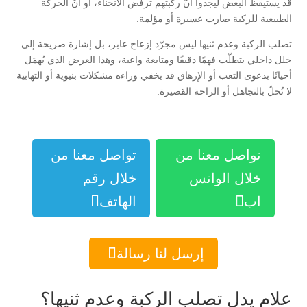
قد يستيقظ البعض ليجدوا أنّ ركبتهم ترفض الانحناء، أو أنّ الحركة
الطبيعية للركبة صارت عسيرة أو مؤلمة.
تصلب الركبة وعدم ثنيها ليس مجرّد إزعاج عابر، بل إشارة صريحة إلى
خلل داخلي يتطلّب فهمًا دقيقًا ومتابعة واعية، وهذا العرض الذي يُهمَل
أحيانًا بدعوى التعب أو الإرهاق قد يخفي وراءه مشكلات بنيوية أو التهابية
لا تُحلّ بالتجاهل أو الراحة القصيرة.
تواصل معنا من
تواصل معنا من
خلال الواتس
خلال رقم


اب
الهاتف

إرسل لنا رسالة
علام يدل تصلب الركبة وعدم ثنيها؟