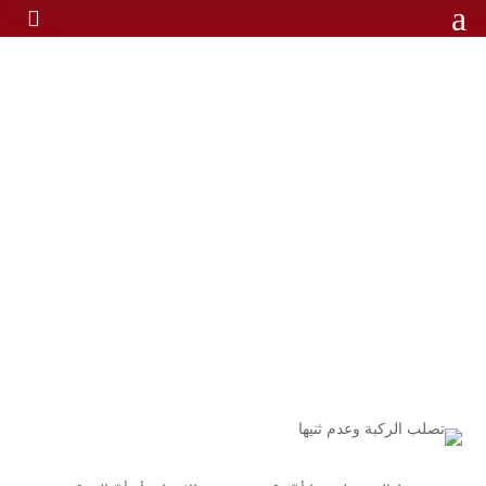
a

تصلب الركبة وعدم ثنيها: متى
يصبح عرضًا مقلقًا؟
تصلب الركبة وعدم ثنيها: متى يصبح
الرئيسية
/
عرضًا مقلقًا؟