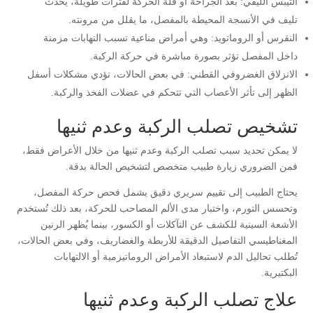
التيبّس الليفي: بعد الجراحة أو قلة الحركة لفترات طويلة، يحدث
تليف في الأنسجة المحيطة بالمفصل، ما يقلل من مرونته.
النقرس أو الروماتويد: وهي أمراض مناعية تسبب التهابات مزمنة
داخل المفصل تؤثر بصورة مباشرة في حركة الركبة.
الانزلاق الغضروفي القطني: في بعض الحالات، تؤدي مشكلات أسفل
الظهر إلى تأثر الأعصاب التي تتحكم في عضلات الفخذ والركبة.
تشخيص تصلب الركبة وعدم ثنيها
لا يمكن تحديد سبب تصلب الركبة وعدم ثنيها من خلال الأعراض فقط،
فمن الضروري زيارة طبيب متخصص لتشخيص الحالة بدقة.
يحتاج الطبيب إلى تقييم سريري دقيق يشمل فحص حركة المفصل،
وتحسس التورم، واختبار مدى الألم المصاحب للحركة، بعد ذلك تُستخدم
الأشعة السينية للكشف عن التآكلات أو الكسور، بينما يُظهر الرنين
المغناطيسي التفاصيل الدقيقة للأربطة والغضاريف، وفي بعض الحالات،
تُطلب تحاليل الدم لاستبعاد الأمراض الروماتيزمية أو الالتهابات
البكتيرية.
علاج تصلب الركبة وعدم ثنيها