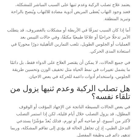
يعتمد علاج تصلب الركبة وعدم ثنيها على السبب المباشر للمشكلة،
فعند وجود التهاب يُعطى المريض أدوية مضادة للالتهاب ويُنصح بالراحة
وتبريد المنطقة.
أما إذا كان السبب تمزقًا في الأربطة أو مشكلات بالغضروف، قد يتطلب
الأمر تدخلًا جراحيًا أو علاجًا طبيعيًا مكثفًا، وفي حالات التيبس بعد
العمليات أو الجلوس الطويل، تلعب التمارين التأهيلية دورًا محوريًا في
استعادة المدى الحركي.
في جميع الحالات، لا يمكن أن يقتصر العلاج على الدواء فقط، بل دائمًا
ما يشمل تغييرات في نمط الحياة مثل تخفيف الوزن وتحسين طريقة
الجلوس، واستخدام أدوات داعمة للحركة في بعض الاحيان.
هل تصلب الركبة وعدم ثنيها يزول من
تلقاء نفسه؟
في بعض الحالات البسيطة الناتجة عن الإجهاد المؤقت أو الوقوف
المطوّل، قد يزول التصلب خلال أيام قليلة، لكن إذا استمر التصلب
لأكثر من أسبوع، أو صاحبه ألم أو تورم، فذلك يُعدّ مؤشّرًا يستدعي
التدخل الطبي، إذ إن تجاهل الحالة قد يؤدي إلى تفاقم المشكلة، وربما
تدهور دائم في وظيفة المفصل.