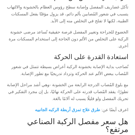
تآكل غضاريف المفصل وإصابة سطح رؤوس العظام بالخشونة والالتهاب
يتسبب في شعور المُصابين بألم دائم، قد يزول مؤقتًا بفعل المسكنات
الطبية، لكنها لا تفلح في التخلص منه إلى الأبد.
الخضوع للجراحة وتغيير المفصل فرصة حقيقية تُساعد مرضى خشونة
الركبة على التخلص من الألم دون الحاجة إلى استخدام المسكنات مرة
أخرى.
استعادة القدرة على الحركة
تُصاحب بداية الإصابة بخشونة الركبة أعراض بسيطة تتمثل في شعور
المُصاب ببعض الألم عند الحركة وتزداد تدريجيًا مع تطور الإصابة.
مع بلوغ المُصاب الدرجة الرابعة من الخشونة -وهي أشد مراحل الإصابة
تطورًا- يفقد المُصاب قدرته على الحركة نهائيًا، بل إن مجرد التفكير في
تحريك المفصل ولو قليلًا يسبب له آلامًا بالغة.
اعرف أيضًا عن:
طرق علاج تمزق أربطة الركبه الجانبيه
هل سعر مفصل الركبة الصناعي
مرتفع؟