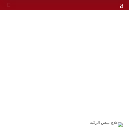
a

تيبس الركبة: دليلك لفهم
أسباب و طرق علاج تيبس
الركبة
تيبس الركبة: دليلك لفهم أسباب و
الرئيسية
/
طرق علاج تيبس الركبة