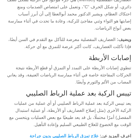
دائري، أو شكل الحرف “C”، وتعمل على امتصاص الصدمات ومنع
احتكاك العظام، ويشير الدكتور محمد أبوالعطا إلى أن أبرز أسباب
إصابتها هو التواء وثني مفاجئ للركبة، وعادة ما تحدث في أثناء ممارسة
بعض أنواع الرياضات.
ويضيف:
العضاريف المفصلية معرضة للتآكل مع التقدم في السن أيضًا،
فإذا تآكلت الغضاريف، كانت أكثر عرضة للتمزق مع أي حركة.
إصابات الأربطة
تنطوي إصابات الأربطة على التمدد أو التمزق أو قطع الأربطة نتيجة
الحركات المفاجئة خاصة في أثناء ممارسة الرياضات العنيفة، وقد يعاني
المصاب من الألم والتورم وأيضًا.
تيبس الركبة بعد عملية الرباط الصليبي
يعد تيبس الركبة بعد عملية الرباط الصليبي أو أي عملية من عمليات
الركبة الأخرى (مثل إصلاح الغضاريف أو الأربطة، أو عملية استبدال
المفصل) أمرًا محتملًا، بل قد يعد طبيعيًا مع بعض العمليات ويتحسن مع
الوقت مع الخضوع للعلاج الطبيعي السليم وإعادة التأهيل.
اعرف المزيد عن:
علاج تمزق الرباط الصليبي بدون جراحة