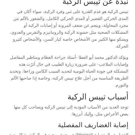
نبذة عن تيبس الركبة
تيبس الركبة هو عدم القدرة على ثني وفرد الركبة، سواء أكان في
المدى الحركي القصير أو المدى الحركي الكامل، والشعور بالألم من
مجرد المحاولة، وينجم عن ضعف المرونة أو إصابات الركبة أو
المشكلات الصحية مثل خشونة الركبة والروماتيزم والنقرس والعدوى،
ويشكو منها الكثير من الأشخاص خاصة كبار السن، والأشخاص كثيرو
الحركة.
ويؤكد الدكتور محمد أبو العطا -أستاذ جراحة العظام ومناظير المفاصل
وإصابات الملاعب- على ضرورة زيارة الطبيب في حال أثرّت هذه
المشكلة في جودة الحياة اليومية لتحديد السبب الكامن وراءها، وتحديد
الطريقة المناسبة من أجل علاج تيبس الركبة، وخاصة إذا صاحبها الألم
والتورم.
أسباب تيبس الركبة
توجد العديد من الأسباب المؤدية إلى تيبس الركبة ويصاحب كل منها
بعض الأعراض مثل، وإليك أبرزها:
إصابة الغضاريف المفصلية
الغضاريف المفصلية (Menisci) هي جزء موجود في الركبة بشكل نصف