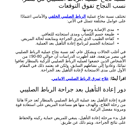
نسب النجاح تفوق التوقعات
تختلف نسبة نجاح عملية
الرباط الصليبي الخلفي
والأمامي اعتمادًا
على عوامل مختلفة تتمثل في الآتي:
مدى الإصابة وحدتها.
طبيعة جسم المُصاب ومدى استجابته للتعافي.
كفاءة الطبيب الذي يُجري الجراحة ومتابعته لحالة المريض.
استجابة الجسم لبرنامج إعادة التأهيل بعد العملية.
في أغلب الحالات وبشكل عام، تُعد نسبة نجاح عملية الرباط الصليبي
في مصر مرتفعة، فقد أظهرت الدراسات أن حوالي 80-90٪ من
الأشخاص الذين خضعوا لعمليه الرباط الصليبي للركبة بالمنظار تعافوا
تمامًا، وعادوا إلى نشاطهم السابق، ولكن قد يعتمد ذلك في المقام
الأول على مدى الاستجابة لإعادة التأهيل بعد الجراحة.
اقرأ أيضًا:
علاج تمزق الرباط الصليبي الامامي
.
دور إعادة التأهيل بعد جراحة الرباط الصليبي
فترة إعادة التأهيل بعد عملية الرباط الصليبي بالمنظار تُعد جزءًا هامًا
من رحلة العلاج، والهدف منها هو مساعدة المريض على استعادة قوة
ومرونة مفصل الركبة.
قبل بدء مرحلة إعادة التأهيل، ينبغي للمريض حماية ركبته والحفاظ
على نتائج الجراحة، ويتم ذلك عن طريق: