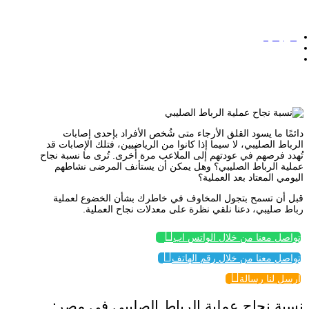
الرئيسية
/
نسبة نجاح عملية الرباط الصليبي… هل يعود المرضى إلى حياتهم
الطبيعية بعد العملية؟
دائمًا ما يسود القلق الأرجاء متى شُخص الأفراد بإحدى إصابات
الرباط الصليبي، لا سيما إذا كانوا من الرياضيين، فتلك الإصابات قد
تُهدد فرصهم في عودتهم إلى الملاعب مرة أُخرى. تُرى ما نسبة نجاح
عملية الرباط الصليبي؟ وهل يمكن أن يستأنف المرضى نشاطهم
اليومي المعتاد بعد العملية؟
قبل أن تسمح بتجول المخاوف في خاطرك بشأن الخضوع لعملية
رباط صليبي، دعنا نلقي نظرة على معدلات نجاح العملية.

تواصل معنا من خلال الواتس اب

تواصل معنا من خلال رقم الهاتف

إرسل لنا رسالة
نسبة نجاح عملية الرباط الصليبي في مصر: