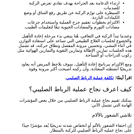
ارتداء الدعامة بعد الجراحة بهدف تفادي تعرض الركبة
للصدمات.
السيطرة على تورّم الركبة عن طريق رفع الساق أو وضع
الكمادات الباردة.
الالتزام بخطوات تعقيم جرح العملية واستخدام جرعات
مضادات التورم والمضادات الحيوية تبعًا لتعليمات الطبيب.
وعندما تبدأ الركبة في التعافي، هُنا ينبغي بدء مرحلة إعادة التأهيل
والخضوع لجلسات العلاج الطبيعي التي تساعد على استعادة التوازن
في أثناء المشي، وتحسين مرونة المفصل ونطاق حركته، قد تشمل
هذه الجلسات تمارين الإطالة وتمارين التقوية والتمارين الهوائية مثل:
ركوب الدراجات أو السباحة.
ومع الالتزام ببرنامج إعادة التأهيل، سوف يلاحظ المريض أنه يعاود
تدريجيًا أنشطته المعتادة، وأن ركبته أصبحت أكثر مرونة وقوة.
اقرأ أيضًا:
تكلفة عملية الرباط الصليبي
.
كيف اعرف نجاح عملية الرباط الصليبي؟
يمكنك تقييم نجاح عملية الرباط الصليبي من خلال بعض المؤشرات
الهامة التي تشمل الآتي:
تلاشي الشعور بالآلام
إن اختفاء الشعور بالألم أو انخفاض شدته تدريجيًا يُعد مؤشرًا جيدًا
على نجاح عمليه الرباط الصليبي للركبة بالمنظار.