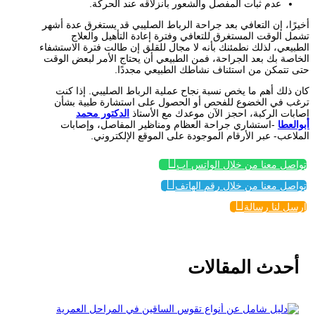
عدم ثبات المفصل والشعور بانزلاقه عند الحركة.
أخيرًا، إن التعافي بعد جراحة الرباط الصليبي قد يستغرق عدة أشهر
تشمل الوقت المستغرق للتعافي وفترة إعادة التأهيل والعلاج
الطبيعي، لذلك نطمئنك بأنه لا مجال للقلق إن طالت فترة الاستشفاء
الخاصة بك بعد الجراحة، فمن الطبيعي أن يحتاج الأمر لبعض الوقت
حتى تتمكن من استئناف نشاطك الطبيعي مجددًا.
كان ذلك أهم ما يخص نسبة نجاح عملية الرباط الصليبي. إذا كنت
ترغب في الخضوع للفحص أو الحصول على استشارة طبية بشأن
إصابات الركبة، احجز الآن موعدك مع الأستاذ
الدكتور محمد
أبوالعطا
-استشاري جراحة العظام ومناظير المفاصل، وإصابات
الملاعب- عبر الأرقام الموجودة على الموقع الإلكتروني.

تواصل معنا من خلال الواتس اب

تواصل معنا من خلال رقم الهاتف

إرسل لنا رسالة
أحدث المقالات