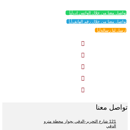

تواصل معنا من خلال الواتس اب

تواصل معنا من خلال رقم الهاتف

إرسل لنا رسالة





تواصل معنا
121 شارع التحرير-الدقي بجوار محطة مترو
الدقي