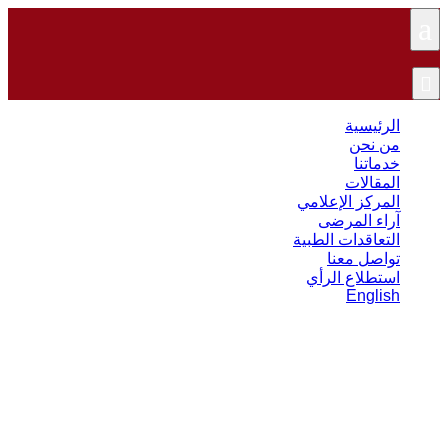
a

الرئيسية
من نحن
خدماتنا
المقالات
المركز الإعلامي
آراء المرضى
التعاقدات الطبية
تواصل معنا
استطلاع الرأي
English
نسبة نجاح عملية الرباط الصليبي…
هل يعود المرضى إلى حياتهم الطبيعية
بعد العملية؟