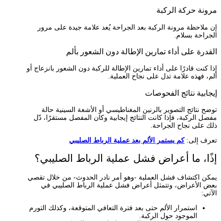
مرونة حركة الركبة
إن ملاحظة مرونة الركبة بعد الجراحة يُعد علامة جيدة على مرور
الجراحة بسلام.
القدرة على أداء تمارين الإطالة دون الشعور بألم
إذا كنت قادرًا على أداء تمارين الإطالة للركبة دون الشعور بانزعاج أو
ألم، فهذه علامة تدل على نجاح العملية.
إيجابية نتائج الفحوصات
توضح نتائج التصوير بالرنين المغناطيسي أو الأشعة السينية حالة
مفصل الركبة، فإذا كانت النتائج إيجابية وكان المفصل مستقرًا، دّل
ذلك على نجاح الجراحة.
تعرف إلى:
كم يستمر الألم بعد عملية الرباط الصليبي
إذًا، ما أعراض فشل عملية الرباط الصليبي؟
يمكن اكتشاف فشل العملية -وهو أمر نادر الحدوث- من خلال تقصي
بعض الأعراض، وتتمثل أعراض فشل عملية الرباط الصليبي في
الآتي:
استمرار الألم حتى بعد فترة التعافي المتوقعة، وكذلك التورم
الموجود حول الركبة.