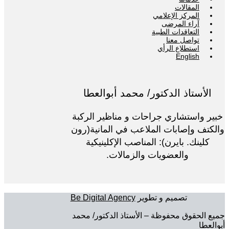
المقالات
المركز الإعلامي
آراء المرضى
التعاقدات الطبية
تواصل معنا
استطلاع الرأي
English
الأستاذ الدكتور/ محمد أبوالعطا
خبير واستشاري جراحات و مناظير الركبة
والكتف وإصابات الملاعب في المانية(رون
كلينك. بايرن): المناصب الإكلينيكية
والعضويات والزمالات.
تصميم و تطوير
Be Digital Agency
جميع الحقوق محفوظة – الأستاذ الدكتور/ محمد
أبوالعطا