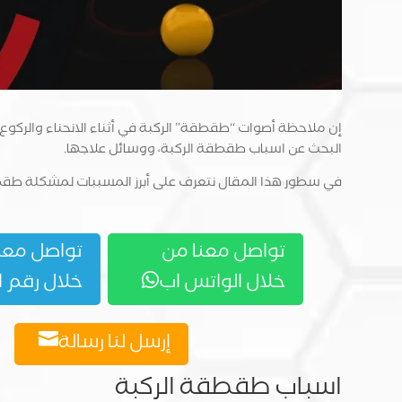
إن ملاحظة أصوات “طقطقة” الركبة في أثناء الانحناء والركوع 
البحث عن اسباب طقطقة الركبة، ووسائل علاجها.
في سطور هذا المقال نتعرف على أبرز المسببات لمشكلة طقطق
تواصل معنا من
تواصل معن
خلال الواتس اب
خلال رقم 

إرسل لنا رسالة

اسباب طقطقة الركبة