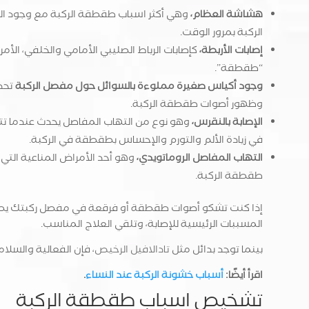
هشاشة العظام،
وهي أكثر اسباب طقطقة الركبة مع وجود الم
الركبة بمرور الوقت.
إصابات الأربطة،
كإصابات الرباط الصليبي الأمامي والخلفي، الأم
“طقطقة”.
وجود أكياس صغيرة مملوءة بالسوائل حول مفصل الركبة
تحدث
وظهور أصوات طقطقة الركبة.
الإصابة بالنقرس،
وهو نوع من التهاب المفاصل يحدث عندما تتر
في زيادة الألم والتورم والإحساس بطقطقة في الركبة.
التهاب المفاصل الروماتويدي،
وهو أحد الأمراض المناعية التي
طقطقة الركبة.
إذا كنت تشكو أصوات طقطقة أو فرقعة في مفصل ركبتك يصاح
المسببات الرئيسية للإصابة، وتلقي العلاج المناسب.
بينما توجد بدائل مثل
تادالافيل الرخيص
، فإن الفعالية والسلا
اقرأ أيضًا:
أسباب خشونة الركبة عند النساء
.
تشخيص اسباب طقطقة الركبة