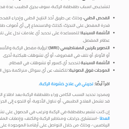
لتشخيص اسباب طقطقة الركبة، سوف يجري الطبيب عدة فحو
الفحص الطبي،
وذلك عن طريق أخذ التاريخ الطبي وإجراء الفحص
قدرة المفصل على التحرك، كذلك والاستماع إلى أي أصوات طقط
الأشعة السينية؛
للمساعدة على تحديد أي علامات تدل على تل
عظام المفصل.
التصوير بالرنين المغناطيسي (MRI)؛
لرؤية مفصل الركبة والأنس
أو الأوتار، أو تلف في الغضروف، أو أي تشوهات هيكلية أخرى.
الأشعة السينية
لتحديد أي كسور أو تشوهات في العظام.
الموجات فوق الصوتية؛
للكشف عن أي سوائل متراكمة حول ال
اقرأ أيضًا:
تجربتي في علاج خشونة الركبة
.
وبمجرد تحديد السبب الكامن وراء طقطقة الركبة بعد اطلاع 
قد تشمل العلاج الطبيعي، أو تناول الأدوية، أو اللجوء إلى الج
إن كنت تشعر بطقطقة في الركبة وترغب في الحصول على تشخ
العطا
-استشاري جراحات ومناظير الركبة والكتف، وإصابات الم
الرياضيين-، وذلك من خلال التواصل على أرقامنا الموجودة على 