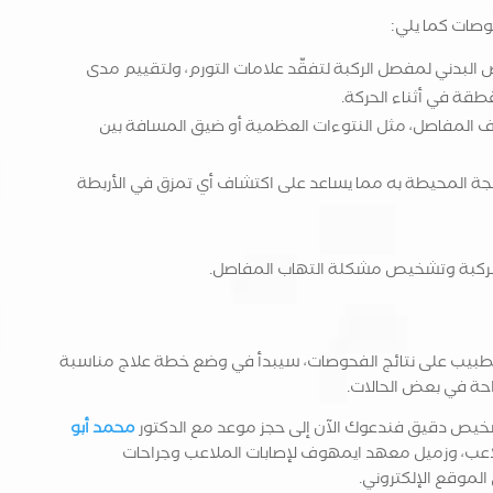
صات كما يلي:
 البدني لمفصل الركبة لتفقّد علامات التورم، ولتقييم مدى
قة في أثناء الحركة.
ف المفاصل، مثل النتوءات العظمية أو ضيق المسافة بين
جة المحيطة به مما يساعد على اكتشاف أي تمزق في الأربطة
ركبة وتشخيص مشكلة التهاب المفاصل.
الطبيب على نتائج الفحوصات، سيبدأ في وضع خطة علاج مناسبة
راحة في بعض الحالات.
يص دقيق فندعوك الآن إلى حجز موعد مع الدكتور
محمد أبو
لاعب، وزميل معهد ايمهوف لإصابات الملاعب وجراحات
الموقع الإلكتروني.