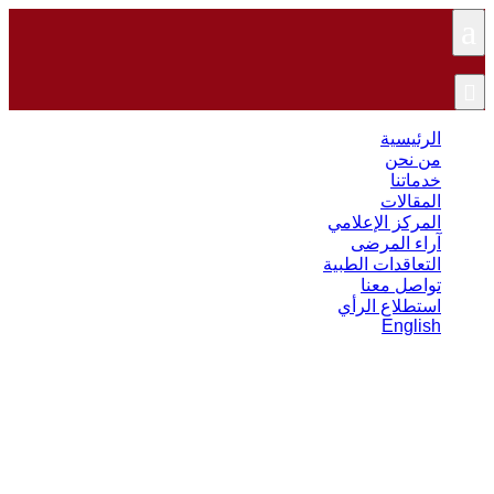
a

الرئيسية
من نحن
خدماتنا
المقالات
المركز الإعلامي
آراء المرضى
التعاقدات الطبية
تواصل معنا
استطلاع الرأي
English
نصائح افضل دكتور عظام تخصص
كتف للوقاية من إصابات الكتف