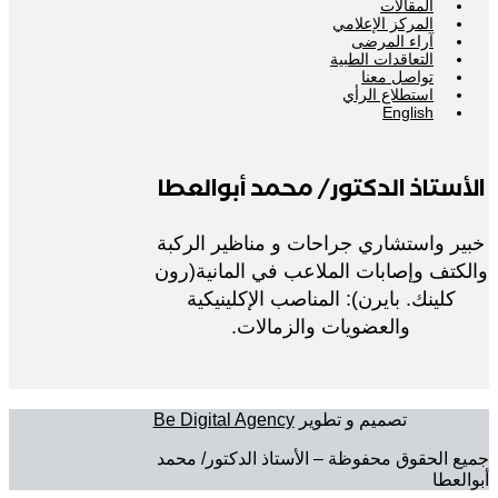
المقالات
المركز الإعلامي
آراء المرضى
التعاقدات الطبية
تواصل معنا
استطلاع الرأي
English
الأستاذ الدكتور/ محمد أبوالعطا
خبير واستشاري جراحات و مناظير الركبة
والكتف وإصابات الملاعب في المانية(رون
كلينك. بايرن): المناصب الإكلينيكية
والعضويات والزمالات.
تصميم و تطوير
Be Digital Agency
جميع الحقوق محفوظة – الأستاذ الدكتور/ محمد
أبوالعطا