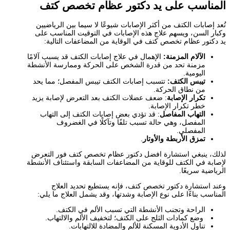
المناسب على يد دكتور عظام تخصص كتف
تُعد إصابات الكتف من أكثر الإصابات شيوعًا لا سيما بين الرياضيين
وكبار السن، ويسهم علاج هذه الإصابات في التوقيت المناسب على
يد دكتور عظام تخصص كتف في الوقاية من المضاعفات التالية:
الآلام المزمنة:
الإهمال في علاج إصابات الكتف قد يسبب آلامًا
مزمنة تحد من قدرة الشخص على الحركة وممارسة الأنشطة
اليومية.
تيبس الكتف:
تتسبب إصابات الكتف تيبس المفصل؛ مما يحد
من نطاق الحركة.
تكرار الإصابة
: ضعف عضلات الكتف بعد التعرض لإصابة يزيد
خطر تكرار الإصابة.
التهاب المفاصل
: قد تؤدي بعض إصابات الكتف إلى التهاب
المفصل، وهي حالة تسبب تلفًا وتآكلًا في الغضروف
المفصلي.
تمزق الأربطة والأوتار
.
لذلك، ينبغي استشارة افضل دكتور عظام تخصص كتف فور التعرض
لإصابة في الكتف للوقاية من المضاعفات السابقة واستئناف الأنشطة
الرياضية سريعًا.
وعند استشارة دكتور تخصص كتف، فإنه يستطيع تحديد العلاج
المناسب بناءًا على نوع الإصابة وشدتها، وقد يشمل العلاج ما يلي:
الراحة وتجنب الأنشطة التي تسبب الألم في الكتف.
وضع كمادات الثلج على الكتف؛ لتخفيف الألم والالتهاب.
تناول الأدوية المسكنة للألم والمضادة للالتهابات.