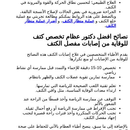
العلاج الطبيعي؛ لتحسين نطاق الحركة والقوة والمرونة في
الكتف.
الجراحة ضرورية في بعض الحالات لإصلاح الأنسجة التالفة،
وبالضغط على هذه الروابط يمكنكم مطالعة تجربتي مع عملية
خلع الكتف و
عملية منظار الكتف
، و
أضرار عملية منظار
الكتف
.
نصائح افضل دكتور عظام تخصص كتف
للوقاية من إصابات مفصل الكتف
يقدم الأطباء المتخصصين في علاج إصابات الكتف هذه النصائح
للوقاية من الإصابات أو منع تكرارها:
تخصيص 10-15 دقيقة للإحماء والتمدد قبل ممارسة أي نشاط
رياضي.
ممارسة تمارين تقوية عضلات الكتف والظهر بانتظام.
تعلم تقنية اللعب الصحيحة للرياضة التي تمارسها.
ارتداء معدات الوقاية المناسبة، مثل واقي الكتف.
التوقف عن ممارسة الرياضة وأخذ قسطًا من الراحة عند
الشعور بالألم.
تجنب الإفراط في ممارسة الرياضة أو رفع أحمال ثقيلة.
تجنب الحركات المتكررة وأخذ فترات راحة قصيرة لتجنب
إجهاد مفصل الكتف.
بالإضافة إلى ما سبق، ينصح أطباء العظام بالآتي للحفاظ على صحة