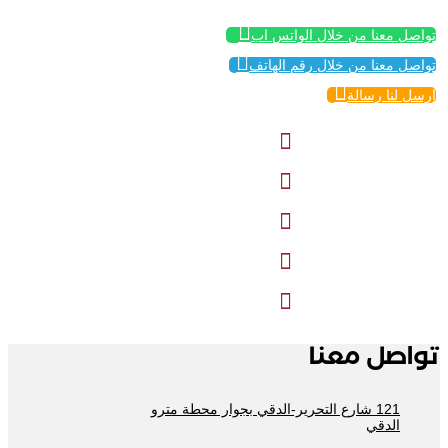

تواصل معنا من خلال الواتس اب

تواصل معنا من خلال رقم الهاتف

إرسل لنا رسالة





تواصل معنا
121 شارع التحرير-الدقي بجوار محطة مترو
الدقي