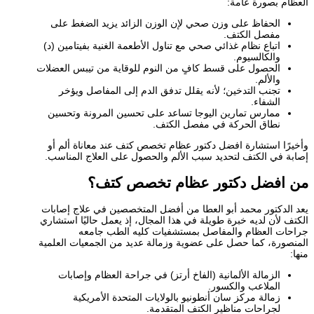
العظام بصورة عامة:
الحفاظ على وزن صحي لإن الوزن الزائد يزيد الضغط على
مفصل الكتف.
اتباع نظام غذائي صحي مع تناول الأطعمة الغنية بفيتامين (د)
والكالسيوم.
الحصول على قسط كافٍ من النوم للوقاية من تيبس العضلات
والألم.
تجنب التدخين؛ لأنه يقلل تدفق الدم إلى المفاصل ويؤخر
الشفاء.
ممارس تمارين اليوجا تساعد على تحسين المرونة وتحسين
نطاق الحركة في مفصل الكتف.
وأخيرًا استشارة افضل دكتور عظام تخصص كتف عند معاناة ألم أو
إصابة في الكتف لتحديد سبب الألم والحصول على العلاج المناسب.
من افضل دكتور عظام تخصص كتف؟
يعد الدكتور محمد أبو العطا من أفضل المتخصصين في علاج إصابات
الكتف لأن لديه خبرة طويلة في هذا المجال، إذ يعمل حاليًا استشاري
جراحات العظام والمفاصل بمستشفيات كليه الطب جامعه
المنصورة، كما حصل على عضوية وزمالة عديد من الجمعيات العلمية
منها:
الزمالة الألمانية (الفاخ أرتز) في جراحة العظام وإصابات
الملاعب والكسور.
زمالة مركز سان أنطونيو بالولايات المتحدة الأمريكية
لجراحات مناظير الكتف المتقدمة.