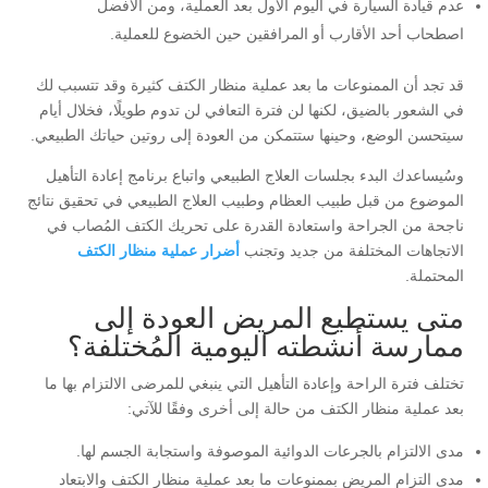
عدم قيادة السيارة في اليوم الأول بعد العملية، ومن الأفضل
اصطحاب أحد الأقارب أو المرافقين حين الخضوع للعملية.
قد تجد أن الممنوعات ما بعد عملية منظار الكتف كثيرة وقد تتسبب لك
في الشعور بالضيق، لكنها لن فترة التعافي لن تدوم طويلًا، فخلال أيام
سيتحسن الوضع، وحينها ستتمكن من العودة إلى روتين حياتك الطبيعي.
وسُيساعدك البدء بجلسات العلاج الطبيعي واتباع برنامج إعادة التأهيل
الموضوع من قبل طبيب العظام وطبيب العلاج الطبيعي في تحقيق نتائج
ناجحة من الجراحة واستعادة القدرة على تحريك الكتف المُصاب في
الاتجاهات المختلفة من جديد وتجنب
أضرار عملية منظار الكتف
المحتملة.
متى يستطيع المريض العودة إلى
ممارسة أنشطته اليومية المُختلفة؟
تختلف فترة الراحة وإعادة التأهيل التي ينبغي للمرضى الالتزام بها ما
بعد عملية منظار الكتف من حالة إلى أخرى وفقًا للآتي:
مدى الالتزام بالجرعات الدوائية الموصوفة واستجابة الجسم لها.
مدى التزام المريض بممنوعات ما بعد عملية منظار الكتف والابتعاد