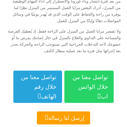
من بعد فترة انتشار وباء كورونا والاضطرار إلى أداء المهام الوظيفية
من المنزل، أدرك البعض مزايا العمل المستمر من المنزل نظرًا لما
يوفره من راحة والحفاظ على الوقت الذي قد يُهدر يوميًا في وسائل
المواصلات ذهابًا وإيابًا من المنزل للعمل.
ولا تقتصر مزايا العمل من المنزل على الراحة فقط، إذ يُعطيك الفرصة
والمساحة على التداوي والعلاج بالمنزل في حال إصابتك بمرض ما أو
خضوعك لأحد التدخلات الجراحية التي تستوجب الراحة والحركة بحذر
بعد إجرائها مثل فترة ما بعد عملية منظار الكتف.
تواصل معنا من
تواصل معنا من
خلال الواتس
خلال رقم


اب
الهاتف

إرسل لنا رسالة