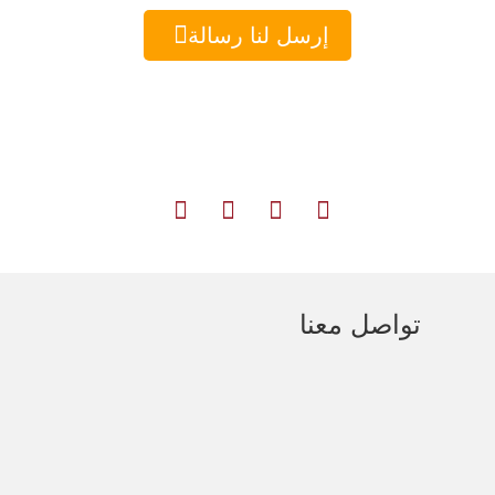

إرسل لنا رسالة





تواصل معنا
121 شارع التحرير-الدقي بجوار محطة مترو
الدقي
01020249999