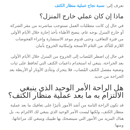
تعرف إلى:
نسبة نجاح عملية منظار الكتف
ماذا إن كان عملي خارج المنزل؟
في حال إن كانت متطلبات العمل تستوجب مباشرته من مقر الشركة
أو خارج المنزل بوجه عام، ينصح الأطباء بأخذ إجازة خلال الأيام الأولى
من فترة التعافي، وحتى قدوم موعد الاستشارة وإجراء الفحوصات
اللازم للتأكد من التئام الأنسجة وإمكانية الخروج بأمان.
في حال إن اضطر المُصاب إلى الخروج من المنزل خلال الأيام الأولى
بعد الجراحة، ينبغي له استخدام داعمات الكتف التي تُحافظ على ثبات
وضعية مفصل الكتف المُصاب، فلا يتحرك وتتأذى الأوتار أو الأربطة بعد
الجراحة من جديد.
هل الراحة الأمر الوحيد الذي ينبغي
الالتزام به ما بعد عملية منظار الكتف؟
قد تكون الراحة التامة من أشد الأمور تأثيرًا على تعافيك ما بعد عملية
منظار الكتف، ولكنها ليست الأمر الوحيد الذي ينبغي لك الالتزام به، بل
هناك المزيد من الأمور التي سينصحك بها طبيبك وينبغي لك مراعاتها،
ومنها: