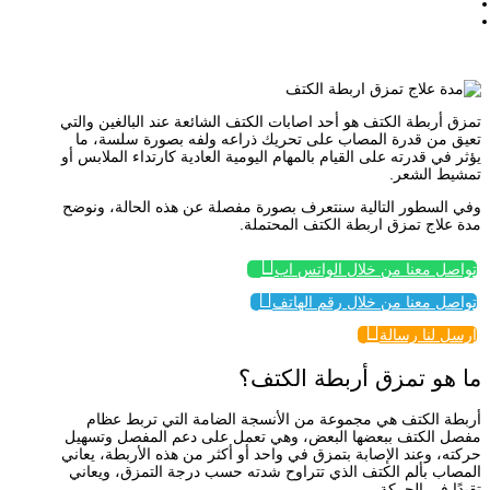
/
مدة علاج تمزق اربطة الكتف
تمزق أربطة الكتف هو أحد اصابات الكتف الشائعة عند البالغين والتي
تعيق من قدرة المصاب على تحريك ذراعه ولفه بصورة سلسة، ما
يؤثر في قدرته على القيام بالمهام اليومية العادية كارتداء الملابس أو
تمشيط الشعر.
وفي السطور التالية سنتعرف بصورة مفصلة عن هذه الحالة، ونوضح
مدة علاج تمزق اربطة الكتف المحتملة.

تواصل معنا من خلال الواتس اب

تواصل معنا من خلال رقم الهاتف

إرسل لنا رسالة
ما هو تمزق أربطة الكتف؟
أربطة الكتف هي مجموعة من الأنسجة الضامة التي تربط عظام
مفصل الكتف ببعضها البعض، وهي تعمل على دعم المفصل وتسهيل
حركته، وعند الإصابة بتمزق في واحد أو أكثر من هذه الأربطة، يعاني
المصاب بألم الكتف الذي تتراوح شدته حسب درجة التمزق، ويعاني
تقيدًا في الحركة.