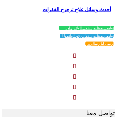
أحدث وسائل علاج تزحزح الفقرات

تواصل معنا من خلال الواتس اب

تواصل معنا من خلال رقم الهاتف

إرسل لنا رسالة





تواصل معنا