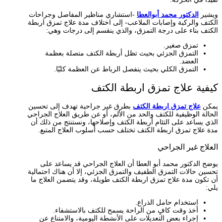
ويشير
الدكتور محمد أبوالعطا
-استشاري مناظير المفاصل وجراحات
الكتف والركبة وإصابات الملاعب- إلى اختلاف مدة علاج تمزق اربطة
الكتف بناء على درجة التمزق، والذي ينقسم إلى درجات وهي:
تمزق صغير.
التمزق الجزئي بحيث تظل أربطة الكتف متصلة بعظمة
العضد.
التمزق الكلي بحيث ينفصل الرباط عن العظمة كليّا.
كيفية علاج تمزق اربطة الكتف
يمكن
علاج تمزق اربطة الكتف
بطرق غير جراحية تهدف إلى تحسين
الحالة الوظيفية للكتف والحد من الألم، أو عن طريق العلاج الجراحي
الذي يساعد على التئام أربطة الكتف وإصلاحها، ونستنتج من ذلك أن
مدة علاج تمزق اربطة الكتف تختلف حسب أسلوب العلاج المتبع.
العلاج غير الجراحي
يوضح الدكتور محمد أبو العطا أن العلاج الجراحي قد يساعد على
تحسين حالات التمزق الطفيف والتمزق الجزئي، إلا أن هناك احتمالية
أن تكون مدة علاج تمزق اربطة الكتف طويلة، وقد يتضمن العلاج ما
يلي:
استخدام حامل الذراع.
أخذ وقت كافٍ من الراحة يسمح للكتف بالاستشفاء.
إجراء بعض التعديلات على الأنشطة اليومية، والامتناع عن