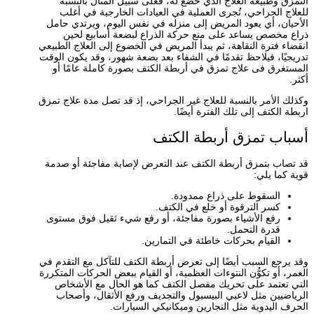
التمزق وطبيعة العلاج الذي خضع له، فعلى سبيل المثال بالنسبة
للعلاج الجراحي، تُجرى العملية في العيادات الخارجية في أغلب
الأحيان، أي يعود المريض إلى منزله في نفس اليوم، ويرتدي حامل
ذراع مخصص يساعد على منع حركة الذراع لبضعة أسابيع لحين
انقضاء فترة النقاهة، ثم يبدأ المريض في الخضوع إلى العلاج الطبيعي
تدريجيًا، فيلاحظ تقدمًا في الشفاء بعد بضعة شهور، وقد يكون الوقت
المستغرق فى علاج تمزق في أربطة الكتف بصورة كاملة عامًا أو
أكثر.
وكذلك الأمر بالنسبة للعلاج غير الجراحي، إذ قد تصل مدة علاج تمزق
اربطة الكتف إلى تلك الفترة أيضًا.
أسباب تمزق أربطة الكتف
قد تصاب بتمزق أربطة الكتف عند التعرض لإصابة مفاجئة أو صدمة
قوية كما يلي:
السقوط على ذراع ممدودة.
كسر الترقوة أو خلع في الكتف.
رفع الأشياء بصورة مفاجئة، أو رفع شيء ثقيل فوق مستوى
قدرة التحمل.
القيام بحركات خاطئة في التمارين.
وقد يرجع السبب أيضًا إلى تعرض أربطة الكتف للتآكل مع التقدم في
العمر، أو تكوُّن النتوءات العظمية، أو القيام ببعض الحركات المتكررة
التي تعتمد على تحريك مفصل الكتف كما هو الحال مع الأشخاص
الرياضيين مثل لاعبي البيسبول والتجديف ورفع الأثقال، وأصحاب
الحرف اليدوية مثل النجارين وميكانيكي السيارات.