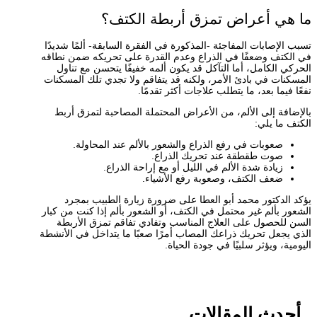
ما هي أعراض تمزق أربطة الكتف؟
تسبب الإصابات المفاجئة -المذكورة في الفقرة السابقة- ألمًا شديدًا
في الكتف وضعفًا في الذراع وعدم القدرة على تحريكه ضمن نطاقه
الحركي الكامل، أما التآكل قد يكون ألمه خفيفًا يتحسن مع تناول
المسكنات في بادئ الأمر، ولكنه قد يتفاقم ولا تجدي تلك المسكنات
نفعًا فيما بعد، ما يتطلب علاجات أكثر تقدمًا.
بالإضافة إلى الألم، من الأعراض المحتملة المصاحبة لتمزق أربط
الكتف ما يلي:
صعوبات في رفع الذراع والشعور بالألم عند المحاولة.
صوت طقطقة عند تحريك الذراع.
زيادة شدة الألم في الليل أو مع إراحة الذراع.
ضعف الكتف، وصعوبة رفع الأشياء.
يؤكد الدكتور محمد أبو العطا على ضرورة زيارة الطبيب بمجرد
الشعور بألم غير محتمل في الكتف، أو الشعور بألم إذا كنت من كبار
السن للحصول على العلاج المناسب وتفادي تفاقم تمزق الأربطة
الذي يجعل تحريك ذراعك المصاب أمرًا صعبًا ما يتداخل في الأنشطة
اليومية، ويؤثر سلبيًا في جودة الحياة.
أحدث المقالات