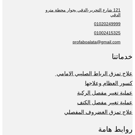
121 شارع التحرير-الدقي بجوار محطة مترو
الدقي
01020249999
01002415325
profaboalata@gmail.com
خدماتنا
علاج تمزق الرباط الصليبي الامامي
كسور العظام وعلاجها
عملية تغيير مفصل الركبة
عملية تغيير مفصل الكتف
علاج تمزق الغضروف المفصلي
روابط هامة