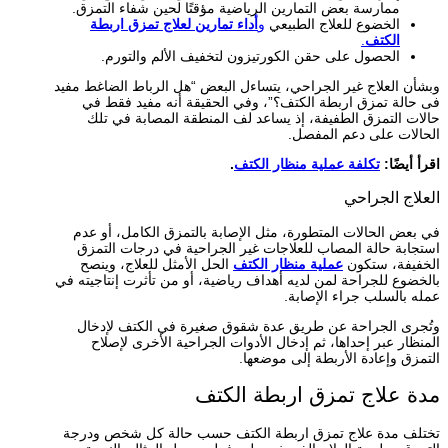
ممارسة بعض التمارين الرياضية مؤقتًا لحين شفاء التمزق.
الخضوع للعلاج الطبيعي
و
أداء تمارين لعلاج تمزق اربطة
الكتف
.
الحصول على حقن الكورتيزون لتخفيف الألم والتورم.
وبشأن العلاج غير الجراحي، يتساءل البعض “هل الرباط الضاغط مفيد
فى حالة تمزق اربطة الكتف؟”، وفي الحقيقة أنه مفيد فقط في
حالات التمزق الطفيفة، إذ يساعد لف المنطقة المصابة في تلك
الحالات على دعم المفصل.
اقرأ أيضًا:
تكلفة عملية منظار الكتف
.
العلاج الجراحي
في بعض الحالات المتطورة، مثل الإصابة بالتمزق الكامل، أو عدم
استجابة حالة المصاب للعلاجات غير الجراحية في درجات التمزق
الخفيفة، ستكون
عملية منظار الكتف
الحل الأمثل للعلاج، وينصح
بالخضوع للجراحة لمن لديه أهداف رياضية، أو من تأثرت إنتاجيته في
عمله بالسلب جراء الإصابة.
وتُجرى الجراحة عن طريق عدة شقوق صغيرة في الكتف لإدخال
المنظار عبر إحداها، ثم إدخال الأدوات الجراحية الأخرى لإصلاح
التمزق وإعادة الأربطة إلى موضعها.
مدة علاج تمزق اربطة الكتف
تختلف مدة علاج تمزق اربطة الكتف حسب حالة كل شخص ودرجة