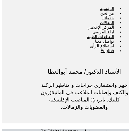
الرئيسية
من نحن
خدماتنا
المقالات
المركز الإعلامي
آراء المرضى
التعاقدات الطبية
تواصل معنا
استطلاع الرأي
English
الأستاذ الدكتور/ محمد أبوالعطا
خبير واستشاري جراحات و مناظير الركبة
والكتف وإصابات الملاعب في المانية(رون
كلينك. بايرن): المناصب الإكلينيكية
والعضويات والزمالات.