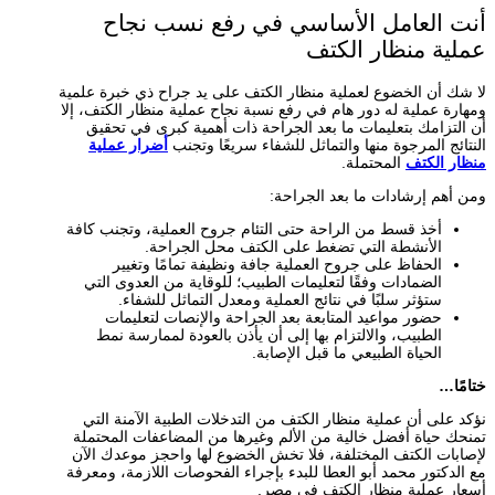
أنت العامل الأساسي في رفع نسب نجاح
عملية منظار الكتف
لا شك أن الخضوع لعملية منظار الكتف على يد جراح ذي خبرة علمية
ومهارة عملية له دور هام في رفع نسبة نجاح عملية منظار الكتف، إلا
أن التزامك بتعليمات ما بعد الجراحة ذات أهمية كبرى في تحقيق
النتائج المرجوة منها والتماثل للشفاء سريعًا وتجنب
أضرار عملية
منظار الكتف
المحتملة.
ومن أهم إرشادات ما بعد الجراحة:
أخذ قسط من الراحة حتى التئام جروح العملية، وتجنب كافة
الأنشطة التي تضغط على الكتف محل الجراحة.
الحفاظ على جروح العملية جافة ونظيفة تمامًا وتغيير
الضمادات وفقًا لتعليمات الطبيب؛ للوقاية من العدوى التي
ستؤثر سلبًا في نتائج العملية ومعدل التماثل للشفاء.
حضور مواعيد المتابعة بعد الجراحة والإنصات لتعليمات
الطبيب، والالتزام بها إلى أن يأذن بالعودة لممارسة نمط
الحياة الطبيعي ما قبل الإصابة.
ختامًا…
نؤكد على أن عملية منظار الكتف من التدخلات الطبية الآمنة التي
تمنحك حياة أفضل خالية من الألم وغيرها من المضاعفات المحتملة
لإصابات الكتف المختلفة، فلا تخش الخضوع لها واحجز موعدك الآن
مع الدكتور محمد أبو العطا للبدء بإجراء الفحوصات اللازمة، ومعرفة
أسعار عملية منظار الكتف في مصر.