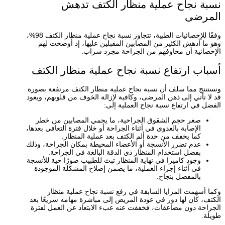
نسبة نجاح عملية منظار الكتف تدهش
المرضى
وفقًا للإحصائيات الطبية، تتجاوز نسبة نجاح عملية منظار الكتف 98%،
وهو ما أدهش الكثير من المصابين المقبلين عليها، إذ أوضحت لهم
الإحصائية أن مخاوفهم من الجراحة مجرد سراب.
أسباب ارتفاع نسبة نجاح عملية منظار الكتف
ونستنتج مما سلف أن نسبة نجاح عملية منظار الكتف مرتفعة بصورة
قد لا تأتي إلى ذهن المرضى، وكافية لإزالة الخوف من قلوبهم، ويعود
الفضل في ارتفاع نسبة نجاح العملية إلى:
صغر حجم الشقوق الجراحية، ما يحمي المصابين من خطر
الإصابة بالعدوى في أثناء الجراحة أو خلال فترة التعافي بعدها،
كما يخفف من حدة ألم الكتف بعد عملية المنظار.
عدم تضرر الأنسجة أو الأعضاء المحيطة بمكان الجراحة، وذلك
بفضل استخدام المنظار ذي الدقة البالغة في الجراحة.
وجود كاميرا في نهاية المنظار تبث للطبيب صورًا حية للأنسجة
في أثناء إجراء العملية، ما يضمن إصلاح المشكلة الموجودة
بالمفصل بنجاح.
وكما أسهمت المزايا السابقة في رفع نسبة نجاح عملية منظار
الكتف، كان لها دور في عودة المريض إلى مباشرة مهامه سريعًا بعد
الجراحة دون مضاعفات، فخففت عنه عبء الابتعاد عن العمل لفترة
طويلة.