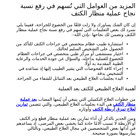
المزيد من العوامل التي تُسهم في رفع نسبة
نجاح عملية منظار الكتف
إن كان الشك يساورك ولا زلت قلقًا من الخضوع للجراحة، ففيما يلي
نسرد لك بعض التعليمات التي تُسهم في رفع نسبة نجاح عملية منظار
الكتف وتضمن لك نجاحها -بإذن الله-:
استشارة طبيب عظام متخصص في جراحات الكتف للتأكد من
الحصول على التشخيص السليم لحالتك.
اختيار مستشفى أو مركز طبي متخصص في جراحات العظام
للخضوع للعملية بداخله، والسؤال عن جودة الخدمات والرعاية
الطبية المقدمة به أولًا.
إجراء كافة الفحوصات التي يشير الطبيب إليها إذ تساعده في
التشخيص بدقة.
البدء بجلسات العلاج الطبيعي بعد التماثل للشفاء من الجراحة.
أهمية العلاج الطبيعي للكتف بعد العملية
من خطوات العلاج التكميلي التي ينبغي أن يُتمها المصاب
بعد عملية
منظار الكتف
هي البدء بجلسات العلاج الطبيعي، والتي تتضمن
تمارين
لعلاج تمزق أربطة الكتف
وأوتاره.
ومن الجدير بالذكر أن أداء تمارين بعد عملية منظار قطع وتر الكتف
أو الأربطة لا تسبب آلامًا حادة كما يخشى بعض المرضى، إذ يساعدهم
في أدائها بعض المتخصصين في مجال العلاج الطبيعي، وبالتالي
يمارسوها بصورة صحيحة.