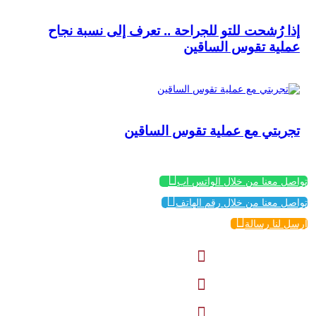
إذا رُشحت للتو للجراحة .. تعرف إلى نسبة نجاح
عملية تقوس الساقين
تجربتي مع عملية تقوس الساقين

تواصل معنا من خلال الواتس اب

تواصل معنا من خلال رقم الهاتف

إرسل لنا رسالة


