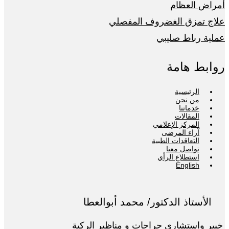
أمراض العظام
علاج تمزق الغضروف المفصلي
عملية رباط صليبي
روابط هامة
الرئيسية
من نحن
خدماتنا
المقالات
المركز الإعلامي
آراء المرضى
التعاقدات الطبية
تواصل معنا
استطلاع الرأي
English
الأستاذ الدكتور/ محمد أبوالعطا
خبير واستشاري جراحات و مناظير الركبة