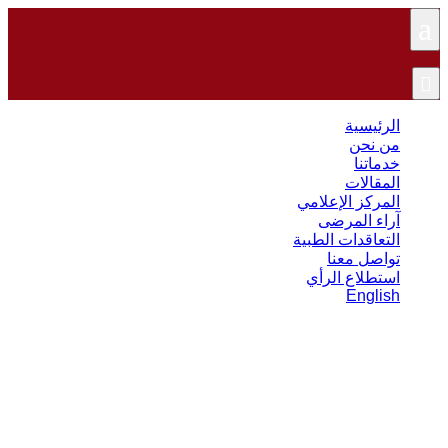
a

الرئيسية
من نحن
خدماتنا
المقالات
المركز الإعلامي
آراء المرضى
التعاقدات الطبية
تواصل معنا
استطلاع الرأي
English
نسبة نجاح عملية منظار الكتف
المرتفعة تدهش المرضى وتطمئنهم!