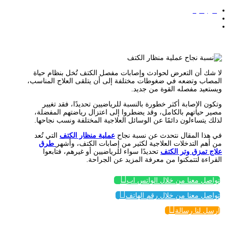
الرئيسية
/
نسبة نجاح عملية منظار الكتف المرتفعة تدهش المرضى وتطمئنهم!
لا شك أن التعرض لحوادث وإصابات مفصل الكتف تُخل بنظام حياة
المصاب وتضعه في ضغوطات مختلفة إلى أن يتلقى العلاج المناسب،
ويستعيد مفصله القوة من جديد.
وتكون الإصابة أكثر خطورة بالنسبة للرياضيين تحديدًا، فقد تغيير
مصير حياتهم بالكامل، وقد يضطروا إلى اعتزال رياضتهم المفضلة،
لذلك يتساءلون دائمًا عن الوسائل العلاجية المختلفة ونسب نجاحها.
في هذا المقال نتحدث عن نسبة نجاح
عملية منظار الكتف
التي تُعد
من أهم التدخلات العلاجية لكثير من إصابات الكتف، وأشهر
طرق
علاج تمزق وتر الكتف
تحديدًا سواء للرياضيين أو غيرهم، فتابعوا
القراءة لتتمكنوا من معرفة المزيد عن الجراحة.

تواصل معنا من خلال الواتس اب

تواصل معنا من خلال رقم الهاتف

إرسل لنا رسالة