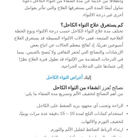
وانطلاقًا من حديثنا عن مدة الشفاء من التواء الكاحل دعونا
نتناول أيضًا المدة التي يستغرقها العلاج والتي تتأثر بعوامل
أخرى غير درجة الالتواء.
كم يستغرق علاج التواء الكاحل؟
تختلف مدة علاج التواء الكاحل حسب درجة الالتواء ونوع الخطة
العلاجية المتبعة، ففى حالات الالتواء البسيطة قد يستغرق العلاج
أسبوعين تقريبًا، إذ تُعالج معظم الحالات عن اتباع بعض
الإرشادات والنصائح التي تُحفز التعافي ولا يُنصح بالجبس، بينما
في الدرجات المتقدمة من الإلتواء قد تطول فترة العلاج نظرًا
إلى عتمادها على التدخلات الجراحية.
إليك
أعراض التواء الكاحل
نصائح تُعزز ال
شفاء من التواء الكاحل
من أهم النصائح لتخفيف الألم وتسريع مدة الشفاء ما يلي:
الراحة وتجنب أي مجهود يزيد الضغط على الكاحل.
استخدام كمادات الثلج لمدة 10 – 15 دقيقة عدة مرات يوميًا،
لتخفيف التورم والالتهاب.
ارتداء الرباط الضاغط لتقليل الألم والتورم.