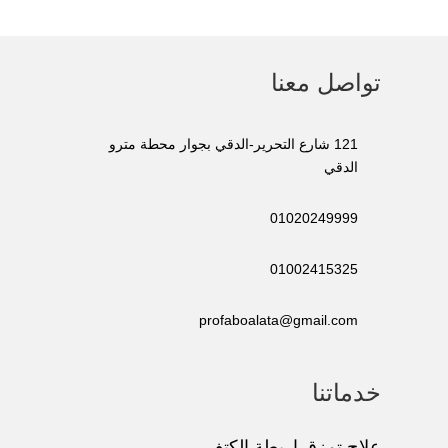
تواصل معنا
121 شارع التحرير-الدقي بجوار محطة مترو
الدقي
01020249999
01002415325
profaboalata@gmail.com
خدماتنا
علاج تمزق اربطة الكتف