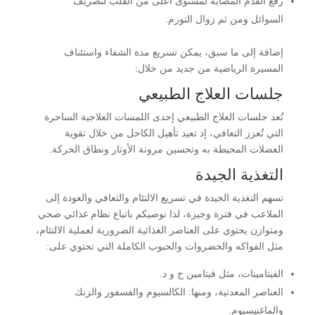
رفع القدم المصابة لمستوى أعلى من القلب لتصريف
السوائل ومن ثم زوال التورم.
إضافة إلى ما سبق، يمكن تسريع مدة الشفاء واستئناف
المسيرة الرياضية من جديد من خلال:
جلسات العلاج الطبيعي
تُعد جلسات العلاج الطبيعي إحدى اللمسات العلاجية الساحرة
التي تُعزز التعافي، إذ تعيد تأهيل الكاحل من خلال تقوية
العضلات المحيطة به وتحسين مرونة الأوتار ونطاق الحركة.
التغذية الجيدة
تسهم التغذية الجيدة في تسريع الالتئام والتعافي والعودة إلى
الملاعب في فترة وجيزة، لذا نوصيكم باتباع نظام غذائي صحي
ومتوازن يحتوي على العناصر الغذائية الضرورية لعملية الالتئام،
مثل الفواكه والخضروات والحبوب الكاملة التي تحتوي على:
الفيتامينات، مثل فيتامين ج و د.
العناصر المعدنية، ومنها: الكالسيوم والفسفور والزنك
والماغنيسيوم.